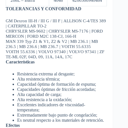
208L – Barril
4048
4260360940484
TOLERANCIAS Y CONFORMIDAD
GM Dexron III-H / III G / III F |
ALLISON C-4/TES 389
|
CATERPILLAR TO-2
CHRYSLER MS-9602 |
CHRYSLER MS-7176 |
FORD
MERCON |
FORD M2C 138-CJ, 166-H
MAN 339 Typ Z1 & V1, Z2 & V2 |
MB 236.1 |
MB
236.5 |
MB 236.6 |
MB 236.7 |
VOITH 55.6335
VOITH 55.6336 |
VOLVO 97340 |
VOLVO 97341 |
ZF
TE-ML 02F, 04D, 09, 11A, 14A, 17C
Características
Resistencia extrema al desgaste;
Alta resistencia térmica;
Capacidad óptima de formación de espuma;
Capacidades óptimas de fricción acordadas;
Alta capacidad de carga;
Alta resistencia a la oxidación;
Excelentes indicadores de viscosidad-
temperatura;
Extremadamente bajo punto de congelación;
Es neutral respecto a los materiales de retención.
Efectos