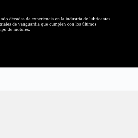
ndo décadas de experiencia en la industria de lubricantes.
striales de vanguardia que cumplen con los últimos
tipo de motores.