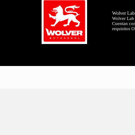
Wolver La
Wolver Lab G
Cuentan con 
requisitos 