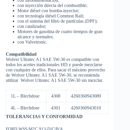
con turboalimentación;
con inyección directa del combustible;
Motor diésel con bomba-inyector;
con tecnología diésel Common Rail;
con el sistema del filtro de partículas (DPF);
con catalizador;
Motores de gasolina de cuatro tiempos de gran
alcance y normales;
con Valvetronic.
Compatibilidad
Wolver Ultratec A1 SAE 5W-30 es compatible con
todos los aceites tradicionales HD y puede mezclarse
con cualquier de ellos. Para sacar el máximo provecho
de Wolver Ultratec A1 SAE 5W-30, se recomienda
utilizar Wolver Ultratec A1 SAE 5W-30 sin mezclar.
1L – Blechdose
4308
4260360943089
4L – Blechdose
4301
4260360943010
TOLERANCIAS Y CONFORMIDAD
FORD WSS-M2C 913-D/C/B/A