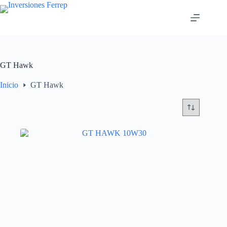
Saltar
al
contenido
GT Hawk
Inicio
GT Hawk