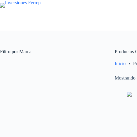
Saltar
al
contenido
Filtro por Marca
Productos
Inicio
P
Mostrando l