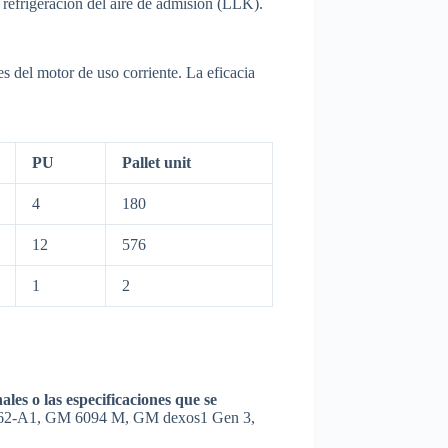
refrigeración del aire de admisión (LLK).
s del motor de uso corriente. La eficacia
PU
Pallet unit
4
180
12
576
1
2
es o las especificaciones que se
62-A1, GM 6094 M, GM dexos1 Gen 3,