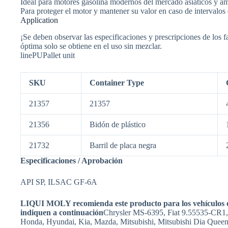
Ideal para motores gasolina modernos del mercado asiáticos y am
Para proteger el motor y mantener su valor en caso de intervalos
Appli­ca­tion
¡Se deben observar las especificaciones y prescripciones de los f
óptima solo se obtiene en el uso sin mezclar.
linePUPallet unit
SKU
Container Type
21357
21357
21356
Bidón de plástico
21732
Barril de placa negra
Especificaciones / Aprobación
API SP, ILSAC GF-6A
LIQUI MOLY recomienda este producto para los vehículos o gr
indiquen a continuación
Chrysler MS-6395, Fiat 9.55535-C
Honda, Hyundai, Kia, Mazda, Mitsubishi, Mitsubishi Dia Queen