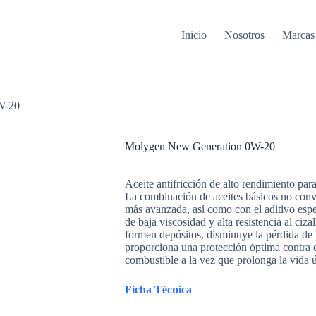
Inicio
Nosotros
Marcas
W-20
Molygen New Gene­ra­tion 0W-20
Aceite antifricción de alto rendimiento para
La combinación de aceites básicos no conve
más avanzada, así como con el aditivo espe
de baja viscosidad y alta resistencia al ciz
formen depósitos, disminuye la pérdida de
proporciona una protección óptima contra e
combustible a la vez que prolonga la vida ú
Ficha Técnica