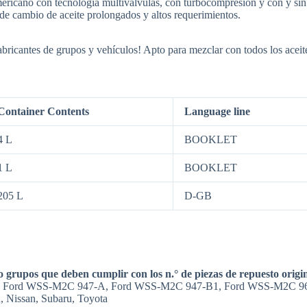
ericano con tecnología multiválvulas, con turbocompresión y con y sin 
 de cambio de aceite prolongados y altos requerimientos.
abricantes de grupos y vehículos! Apto para mezclar con todos los aceite
Container Contents
Language line
4 L
BOOKLET
1 L
BOOKLET
205 L
D-GB
upos que deben cumplir con los n.° de piezas de repuesto original
R1, Ford WSS-M2C 947-A, Ford WSS-M2C 947-B1, Ford WSS-M2C 9
, Nissan, Subaru, Toyota