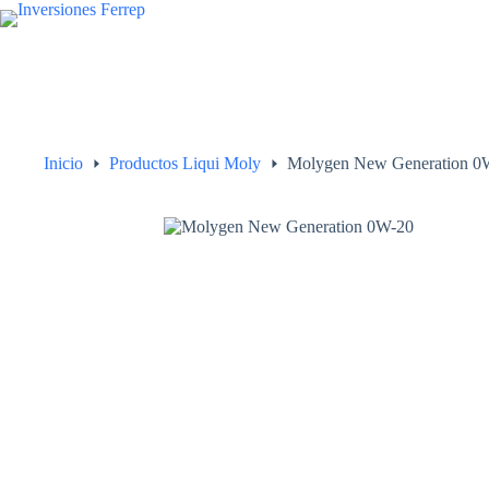
Saltar
al
contenido
Inicio
Productos Liqui Moly
Molygen New Gene­ra­tion 0