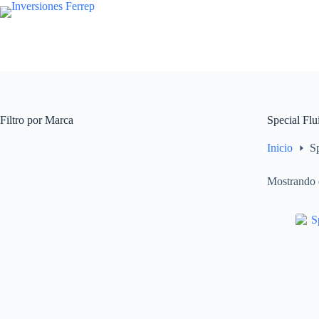
Saltar
al
contenido
Filtro por Marca
Special Fl
Inicio
S
Mostrando e