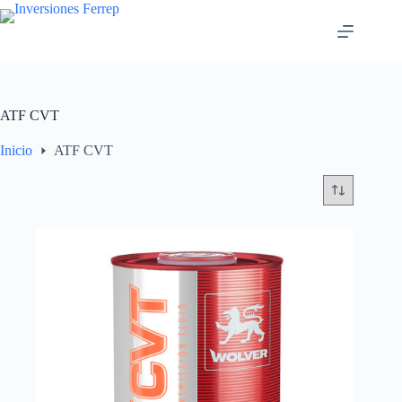
Saltar
al
contenido
ATF CVT
Inicio
ATF CVT